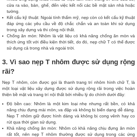
cửa ra vào, bàn, ghế, đến việc kết nối các bề mặt sàn nhà hoặc
tường.
Kết cấu kỹ thuật: Ngoài tính thẩm mỹ, nẹp còn có kết cấu kỹ thuật
đáp ứng các yêu cầu về độ chắc chắn và an toàn khi sử dụng
trong xây dựng và thi công nội thất.
Chống ăn mòn: Nhôm là vật liệu có khả năng chống ăn mòn và
thích ứng tốt với điều kiện thời tiết, do đó, nẹp chữ T có thể được
sử dụng cả trong nhà và ngoài trời.
3. Vì sao nẹp T nhôm được sử dụng rộng
rãi?
Nẹp T nhôm, còn được gọi là thanh trang trí nhôm hình chữ T, là
một loại vật liệu xây dựng được sử dụng rộng rãi trong việc hoàn
thiện bề mặt và trang trí nội thất bởi nhiều lý do chính dưới đây:
Độ bền cao: Nhôm là một kim loại nhẹ nhưng rất bền, có khả
năng chịu đựng mài mòn, va đập và không bị biến dạng dễ dàng.
Nẹp T nhôm giữ được hình dáng và không bị cong vênh hay co
rút qua thời gian sử dụng.
Khả năng chống ăn mòn: Nhôm có khả năng chịu đựng ăn mòn
rất tốt, nên nẹp T nhôm thường được sử dụng trong các ứng