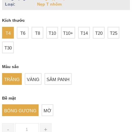
Loại:
Nẹp T nhôm
Kích thước
T4
T6
T8
T10
T10+
T14
T20
T25
T30
Màu sắc
TRẮNG
VÀNG
SÂM PANH
Bề mặt
BÓNG GƯƠNG
MỜ
-
+