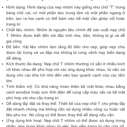
Hình dạng: Hình dạng của nẹp nhôm này giống như chữ "T" trong
bảng chữ cái, có một phần dọc trung tâm và một phần ngang ở
trên, tạo ra hai cạnh có thể bám vào bề mặt cần ghép nối hoặc
trang trí.
Chất liệu nhôm: Nhôm là nguyên liệu chính để sản xuất nẹp chữ
T. Nhôm được biết đến với đặc tính nhẹ, bền, không bị gỉ và dễ
gia công.
Độ bền: Vật liệu nhôm làm tăng độ bền cho nẹp, giúp nẹp chịu
được tải trọng và va đập mà không bị cong vênh hay biến dạng
dễ dàng.
Kích thước đa dạng: Nẹp chữ T nhôm thường có sẵn ở nhiều kích
cỡ khác nhau để phù hợp với các ứng dụng khác nhau, từ việc sử
dụng cho các khe hở nhỏ đến việc bao quanh cạnh của các tấm
lớn.
Tính thẩm mỹ: Có khả năng hoàn thiện bề mặt khác nhau bằng
cách anodize hoặc sơn tĩnh điện để cung cấp màu sắc và bề mặt
phù hợp với nhu cầu trang trí.
Dễ dàng lắp đặt và thay thế: Thiết kế của nẹp chữ T cho phép lắp
đặt nhanh chóng mà không cần sử dụng nhiều công cụ hoặc vật
liệu phụ trợ. Nó cũng có thể được thay thế dễ dàng nếu cần.
Ứng dụng linh hoạt: Nẹp chữ T nhôm có thể được sử dụng trong
nhiều ứng dụng khác nhau từ việc làm viền trang trí cho cửa sổ,