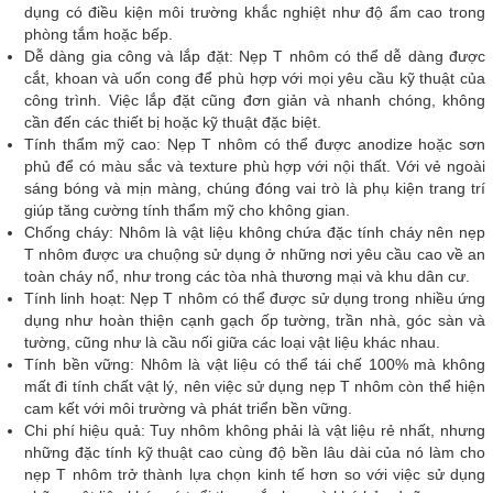
dụng có điều kiện môi trường khắc nghiệt như độ ẩm cao trong
phòng tắm hoặc bếp.
Dễ dàng gia công và lắp đặt: Nẹp T nhôm có thể dễ dàng được
cắt, khoan và uốn cong để phù hợp với mọi yêu cầu kỹ thuật của
công trình. Việc lắp đặt cũng đơn giản và nhanh chóng, không
cần đến các thiết bị hoặc kỹ thuật đặc biệt.
Tính thẩm mỹ cao: Nẹp T nhôm có thể được anodize hoặc sơn
phủ để có màu sắc và texture phù hợp với nội thất. Với vẻ ngoài
sáng bóng và mịn màng, chúng đóng vai trò là phụ kiện trang trí
giúp tăng cường tính thẩm mỹ cho không gian.
Chống cháy: Nhôm là vật liệu không chứa đặc tính cháy nên nẹp
T nhôm được ưa chuộng sử dụng ở những nơi yêu cầu cao về an
toàn cháy nổ, như trong các tòa nhà thương mại và khu dân cư.
Tính linh hoạt: Nẹp T nhôm có thể được sử dụng trong nhiều ứng
dụng như hoàn thiện cạnh gạch ốp tường, trần nhà, góc sàn và
tường, cũng như là cầu nối giữa các loại vật liệu khác nhau.
Tính bền vững: Nhôm là vật liệu có thể tái chế 100% mà không
mất đi tính chất vật lý, nên việc sử dụng nẹp T nhôm còn thể hiện
cam kết với môi trường và phát triển bền vững.
Chi phí hiệu quả: Tuy nhôm không phải là vật liệu rẻ nhất, nhưng
những đặc tính kỹ thuật cao cùng độ bền lâu dài của nó làm cho
nẹp T nhôm trở thành lựa chọn kinh tế hơn so với việc sử dụng