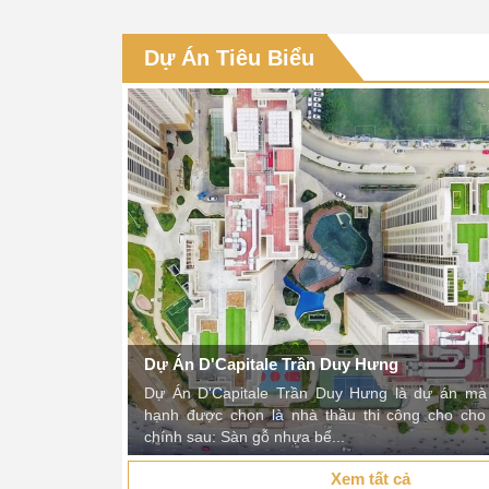
 hân hạnh thi
e, trần nan gỗ
Dự Án Tiêu Biểu
Các bạn phục vụ ở ANWOOD rất nhiệt tình và vui tính.Sản phẩm đ
ANWOOD phát triển hơn nữa nhé.
Ngọc Anh
Dự Án D'Capitale Trần Duy Hưng
Dự Án D'Capitale Trần Duy Hưng là dự án 
hạnh được chọn là nhà thầu thi công cho ch
chính sau: Sàn gỗ nhựa bể...
Xem tất cả