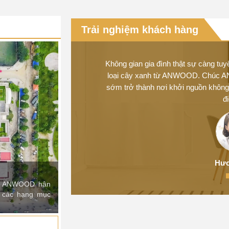
Ở dự án của Tập đoàn Viettel ANWOOD đã đư
công 2 hạng mục chính là ghế gỗ nhưa compos
Trải nghiệm khách hàng
nhựa và lam trang trí...
a dạng. Chúc
Không gian gia đình thật sự càng tuy
loại cây xanh từ ANWOOD. Chúc A
sớm trở thành nơi khởi nguồn không 
đ
Hươ
mà ANWOOD hân
o các hạng mục