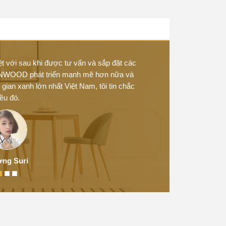
ợc hân hạnh thi
Dự Án D'Capitale Trần Duy Hưng là dự á
ite, trần nan gỗ
hạnh được chọn là nhà thầu thi công cho 
chính sau: Sàn gỗ nhựa bể...
ệt với sau khi được tư vấn và sắp đặt các
Mình c
NWOOD phát triển mạnh mẽ hơn nữa và
uống rất
gian xanh lớn nhất Việt Nam, tôi tin chắc
iều đó.
ng Suri