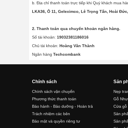
b. Địa chỉ thanh toán trực tiếp khi Quý khách mua h
LKA36, Ô 11, Geleximco, Lê Trọng Tấn, Hoài Đức,
2. Thanh toán qua chuyển khoản ngân hàng.
Số tài khoản:
19032381186016
Chủ tài khoản:
Hoàng Văn Thành
Ngân hàng
Techcombank
Chính sách
Sản p
Chính sách vận chuyển
Nẹp tran
Phương thức thanh toán
Gỗ Nhự
Bảo hành - Bảo dưỡng - Hoàn trả
Cửa gỗ
Trách nhiệm các bên
Sản ph
Bảo mật và quyền riêng tư
Sản phẩ