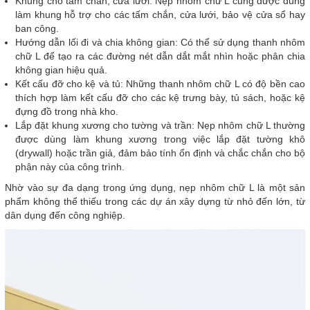
Khung cho tấm chắn, cửa lưới: Nẹp nhôm chữ L cũng được dùng
làm khung hỗ trợ cho các tấm chắn, cửa lưới, bảo vệ cửa sổ hay
ban công.
Hướng dẫn lối đi và chia không gian: Có thể sử dụng thanh nhôm
chữ L để tạo ra các đường nét dẫn dắt mắt nhìn hoặc phân chia
không gian hiệu quả.
Kết cấu đỡ cho kệ và tủ: Những thanh nhôm chữ L có độ bền cao
thích hợp làm kết cấu đỡ cho các kệ trưng bày, tủ sách, hoặc kệ
đựng đồ trong nhà kho.
Lắp đặt khung xương cho tường và trần: Nẹp nhôm chữ L thường
được dùng làm khung xương trong việc lắp đặt tường khô
(drywall) hoặc trần giả, đảm bảo tính ổn định và chắc chắn cho bộ
phận này của công trình.
Nhờ vào sự đa dạng trong ứng dụng, nẹp nhôm chữ L là một sản
phẩm không thể thiếu trong các dự án xây dựng từ nhỏ đến lớn, từ
dân dụng đến công nghiệp.