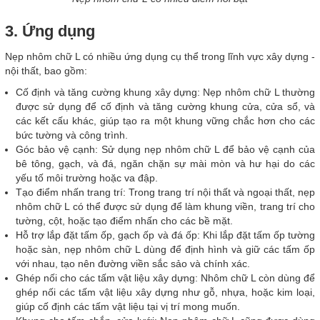
3. Ứng dụng
Nẹp nhôm chữ L có nhiều ứng dụng cụ thể trong lĩnh vực xây dựng -
nội thất, bao gồm:
Cố định và tăng cường khung xây dựng: Nẹp nhôm chữ L thường
được sử dụng để cố định và tăng cường khung cửa, cửa sổ, và
các kết cấu khác, giúp tạo ra một khung vững chắc hơn cho các
bức tường và công trình.
Góc bảo vệ cạnh: Sử dụng nẹp nhôm chữ L để bảo vệ cạnh của
bê tông, gạch, và đá, ngăn chặn sự mài mòn và hư hại do các
yếu tố môi trường hoặc va đập.
Tạo điểm nhấn trang trí: Trong trang trí nội thất và ngoại thất, nẹp
nhôm chữ L có thể được sử dụng để làm khung viền, trang trí cho
tường, cột, hoặc tạo điểm nhấn cho các bề mặt.
Hỗ trợ lắp đặt tấm ốp, gạch ốp và đá ốp: Khi lắp đặt tấm ốp tường
hoặc sàn, nẹp nhôm chữ L dùng để định hình và giữ các tấm ốp
với nhau, tạo nên đường viền sắc sảo và chính xác.
Ghép nối cho các tấm vật liệu xây dựng: Nhôm chữ L còn dùng để
ghép nối các tấm vật liệu xây dựng như gỗ, nhựa, hoặc kim loại,
giúp cố định các tấm vật liệu tại vị trí mong muốn.