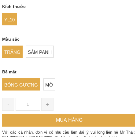
Kích thước
YL10
Màu sắc
TRẮNG
SÂM PANH
Bề mặt
BÓNG GƯƠNG
MỜ
-
+
MUA HÀNG
Với các cá nhân, đơn vị có nhu cầu làm đại lý vui lòng liên hệ Mr Thái: