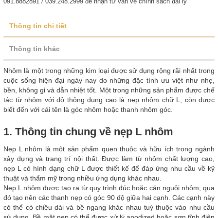
091.8882891 / 039.248.2999 để nhận tư vấn về chính sách đại lý
Thông tin chi tiết
Thông tin khác
Nhôm là một trong những kim loại được sử dụng rộng rãi nhất trong
cuộc sống hiện đại ngày nay do những đặc tính ưu việt như nhẹ,
bền, không gỉ và dẫn nhiệt tốt. Một trong những sản phẩm được chế
tác từ nhôm với độ thông dụng cao là nẹp nhôm chữ L, còn được
biết đến với cái tên là góc nhôm hoặc thanh nhôm góc.
1. Thông tin chung về nẹp L nhôm
Nẹp L nhôm là một sản phẩm quen thuộc và hữu ích trong ngành
xây dựng và trang trí nội thất. Được làm từ nhôm chất lượng cao,
nẹp L có hình dạng chữ L được thiết kế để đáp ứng nhu cầu về kỹ
thuật và thẩm mỹ trong nhiều ứng dụng khác nhau.
Nẹp L nhôm được tạo ra từ quy trình đúc hoặc cán nguội nhôm, qua
đó tạo nên các thanh nẹp có góc 90 độ giữa hai cạnh. Các cạnh này
có thể có chiều dài và bề ngang khác nhau tuỳ thuộc vào nhu cầu
sử dụng. Bề mặt nẹp có thể được xử lý anodized hoặc sơn tĩnh điện