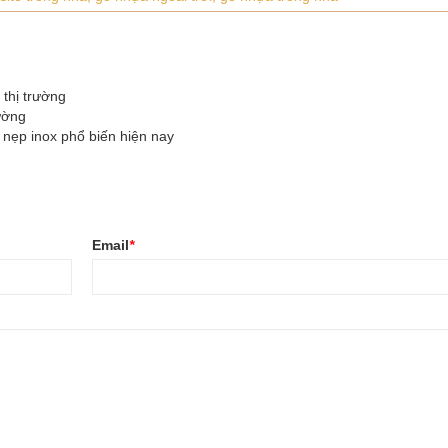
 thị trường
rường
 nẹp inox phổ biến hiện nay
Email
*