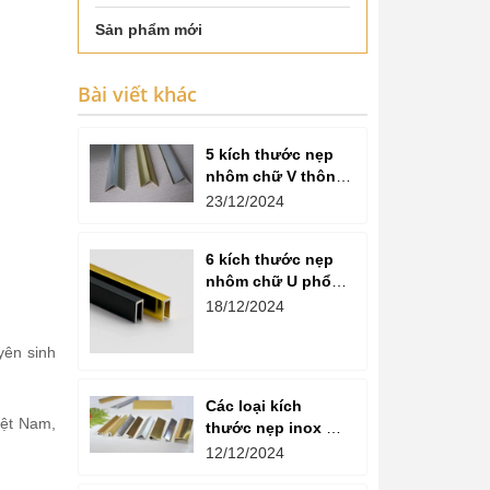
Sản phẩm mới
Bài viết khác
5 kích thước nẹp
nhôm chữ V thông
dụng hiện nay
23/12/2024
6 kích thước nẹp
nhôm chữ U phổ
biến
18/12/2024
yên sinh
Các loại kích
iệt Nam,
thước nẹp inox mạ
vàng phổ biến trên
12/12/2024
thị trường