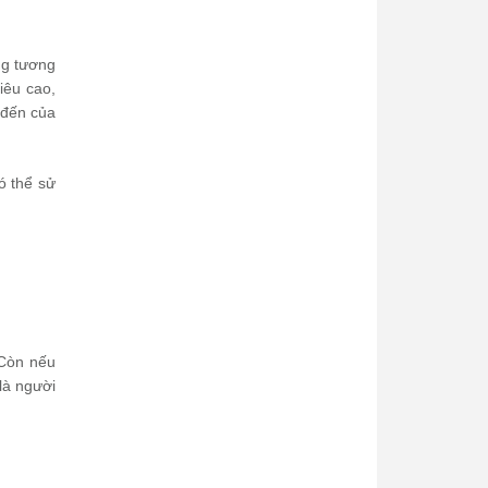
ong tương
iêu cao,
 đến của
ó thể sử
 Còn nếu
là người