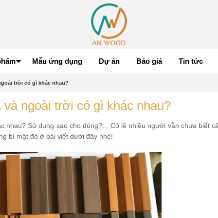
phẩm
Mẫu ứng dụng
Dự án
Báo giá
Tin tức
goài trời có gì khác nhau?
và ngoài trời có gì khác nhau?
c nhau? Sử dụng sao cho đúng?... Có lẽ nhiều người vẫn chưa biết câu
 bí mật đó ở bài viết dưới đây nhé!