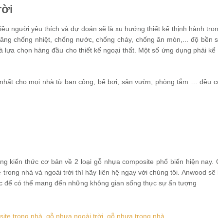
rời
nhiều người yêu thích và dự đoán sẽ là xu hướng thiết kế thịnh hành tr
 năng chống nhiệt, chống nước, chống cháy, chống ăn mòn,... độ bền s
 là lựa chọn hàng đầu cho thiết kế ngoại thất. Một số ứng dụng phải kể
g nhất cho mọi nhà từ ban công, bể bơi, sân vườn, phòng tắm … đều c
ng kiến thức cơ bản về 2 loại gỗ nhựa composite phổ biến hiện nay.
trong nhà và ngoài trời thì hãy liên hệ ngay với chúng tôi. Anwood sẽ 
rúc để có thể mang đến những không gian sống thực sự ấn tượng
ite trong nhà,
gỗ nhựa ngoài trời,
gỗ nhựa trong nhà