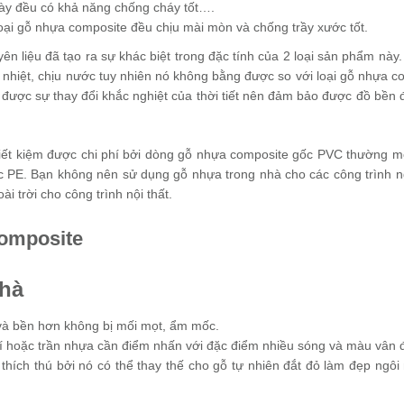
ày đều có khả năng chống cháy tốt….
oại gỗ nhựa composite đều chịu mài mòn và chống trầy xước tốt.
ên liệu đã tạo ra sự khác biệt trong đặc tính của 2 loại sản phẩm này.
nhiệt, chịu nước tuy nhiên nó không bằng được so với loại gỗ nhựa c
u được sự thay đổi khắc nghiệt của thời tiết nên đảm bảo được đồ bền 
t tiết kiệm được chi phí bởi dòng gỗ nhựa composite gốc PVC thường 
c PE. Bạn không nên sử dụng gỗ nhựa trong nhà cho các công trình ng
 trời cho công trình nội thất.
Composite
nhà
và bền hơn không bị mối mọt, ẩm mốc.
í hoặc trần nhựa cần điểm nhấn với đặc điểm nhiều sóng và màu vân 
hích thú bởi nó có thể thay thế cho gỗ tự nhiên đắt đỏ làm đẹp ngôi