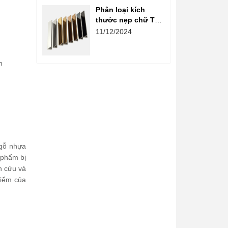
Phân loại kích
thước nẹp chữ T
phổ biến trên thị
11/12/2024
trường
m
 gỗ nhựa
 phẩm bị
n cứu và
điểm của