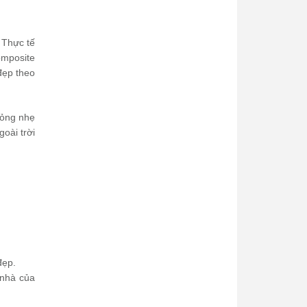
 Thực tế
omposite
đẹp theo
mỏng nhẹ
oài trời
đẹp.
 nhà của