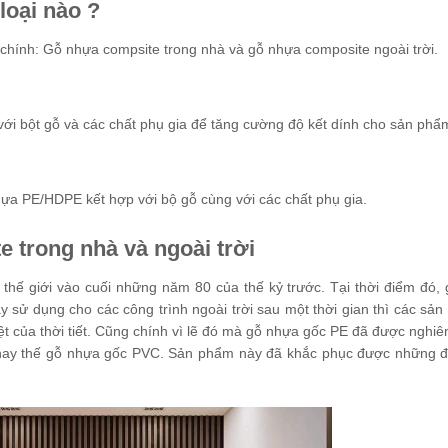
oại nào ?
à chính: Gỗ nhựa compsite trong nhà và gỗ nhựa composite ngoài trời.
ới bột gỗ và các chất phụ gia để tăng cường độ kết dính cho sản phẩ
hựa PE/HDPE kết hợp với bộ gỗ cùng với các chất phụ gia.
 trong nhà và ngoài trời
 thế giới vào cuối những năm 80 của thế kỷ trước. Tại thời điểm đó,
ày sử dụng cho các công trình ngoài trời sau một thời gian thì các sản
t của thời tiết. Cũng chính vì lẽ đó mà gỗ nhựa gốc PE đã được nghiê
i thay thế gỗ nhựa gốc PVC. Sản phẩm này đã khắc phục được những 