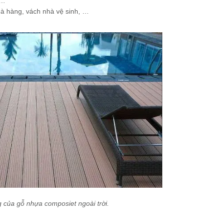
 …
à hàng, vách nhà vệ sinh, …
 của gỗ nhựa composiet ngoài trời.