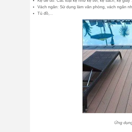
Kệ để đồ: Các loại kệ như kệ tivi, kệ sách, kệ giày
Vách ngăn: Sử dụng làm văn phòng, vách ngăn nh
Tủ đồ,...
Ứng dụng