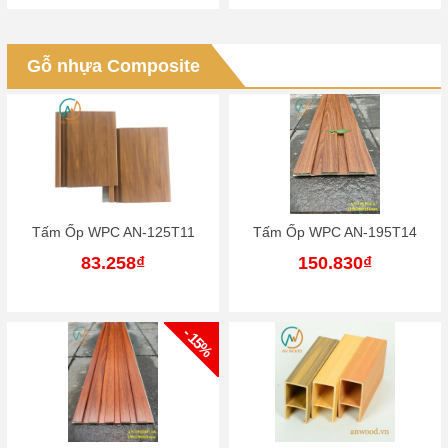
Gỗ nhựa Composite
Tấm Ốp WPC AN-125T11
Tấm Ốp WPC AN-195T14
83.258₫
150.830₫
- 15%