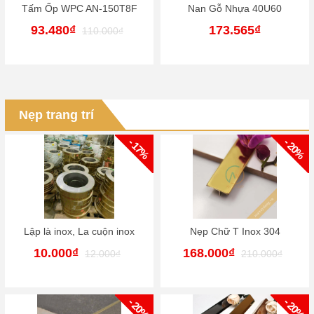
Tấm Ốp WPC AN-150T8F
Nan Gỗ Nhựa 40U60
93.480₫
173.565₫
110.000₫
Nẹp trang trí
- 20%
- 20%
Nẹp Chữ T Inox 304
Nẹp Góc Tròn Inox 304
168.000₫
176.000₫
210.000₫
220.000₫
- 20%