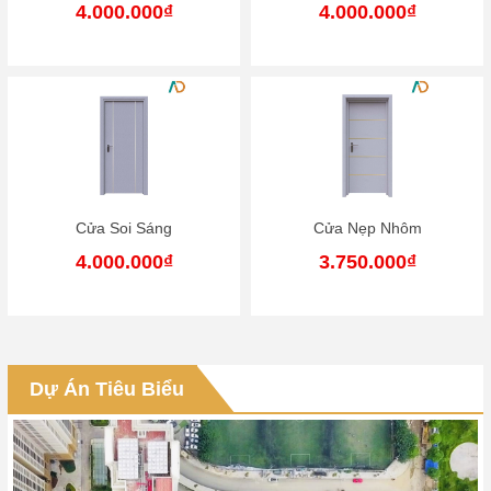
4.000.000₫
3.750.000₫
Cửa Nẹp Nhôm
Cửa Kết Hợp Họa Tiết
3.750.000₫
3.750.000₫
Dự Án Trụ Sở Tập Đoàn Viettel
Ở dự án của Tập đoàn Viettel ANWOOD đã được hân hạnh
thi công 2 hạng mục chính là ghế gỗ nhưa composite, trần
Dự Án Tiêu Biểu
nan gỗ nhựa và lam trang trí...