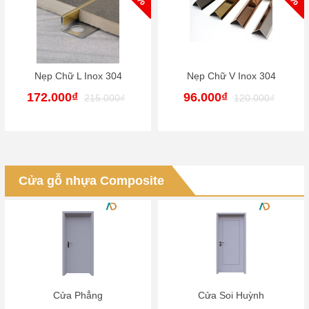
Nẹp Chữ V Inox 304
Nẹp Góc Vát Cạnh Inox 304
96.000₫
330.000₫
120.000₫
Cửa gỗ nhựa Composite
Cửa Soi Huỳnh
Cửa Phào Chỉ