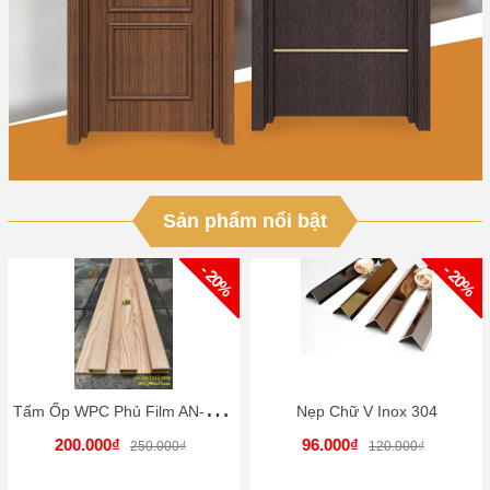
Sản phẩm nổi bật
- 20%
- 20%
T
ấm Ốp WPC Phủ Film AN-195T27-FILM
Nẹp Chữ V Inox 304
200.000₫
96.000₫
250.000₫
120.000₫