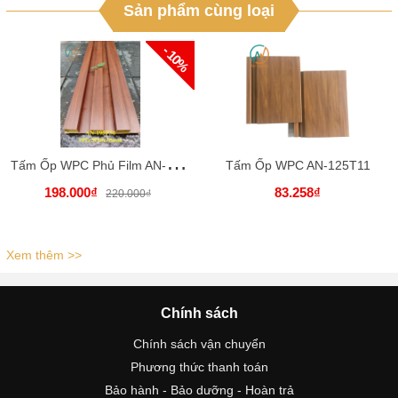
Sản phẩm cùng loại
- 10%
T
ấm Ốp WPC Phủ Film AN-202P30
Tấm Ốp WPC AN-125T11
198.000₫
83.258₫
220.000₫
Xem thêm >>
Chính sách
Chính sách vận chuyển
Phương thức thanh toán
Bảo hành - Bảo dưỡng - Hoàn trả