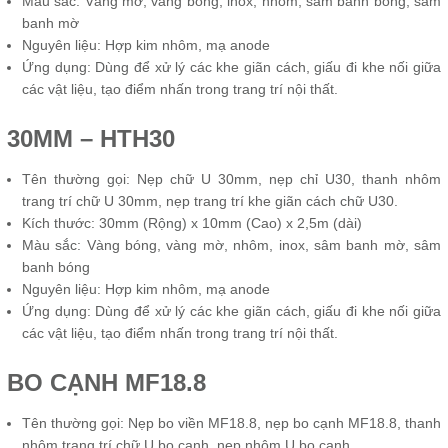
Màu sắc: Vàng mờ, vàng bóng, inox, nhôm, sâm banh bóng, sâm
banh mờ
Nguyên liệu: Hợp kim nhôm, mạ anode
Ứng dụng: Dùng để xử lý các khe giãn cách, giấu đi khe nối giữa
các vật liệu, tạo điểm nhấn trong trang trí nội thất.
30MM – HTH30
Tên thường gọi: Nẹp chữ U 30mm, nẹp chỉ U30, thanh nhôm
trang trí chữ U 30mm, nẹp trang trí khe giãn cách chữ U30.
Kích thước: 30mm (Rộng) x 10mm (Cao) x 2,5m (dài)
Màu sắc: Vàng bóng, vàng mờ, nhôm, inox, sâm banh mờ, sâm
banh bóng
Nguyên liệu: Hợp kim nhôm, mạ anode
Ứng dụng: Dùng để xử lý các khe giãn cách, giấu đi khe nối giữa
các vật liệu, tạo điểm nhấn trong trang trí nội thất.
BO CẠNH MF18.8
Tên thường gọi: Nẹp bo viền MF18.8, nẹp bo cạnh MF18.8, thanh
nhôm trang trí chữ U bo cạnh, nẹp nhôm U bo cạnh.