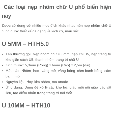
Các loại nẹp nhôm chữ U phổ biến hiện
nay
Được sử dụng với nhiều mục đích khác nhau nên nẹp nhôm chữ U
cũng được thiết kế đa dạng về kích cỡ, màu sắc.
U 5MM – HTH5.0
Tên thường gọi: Nẹp nhôm chữ U 5mm, nẹp chỉ U5, nẹp trang trí
khe giãn cách U5, thanh nhôm trang trí chữ U
Kích thước: 5,3mm (Rộng) x 6mm (Cao) x 2,5m (dài)
Màu sắc: Nhôm, inox, vàng mờ, vàng bóng, sâm banh bóng, sâm
banh mờ
Nguyên liệu: Hợp kim nhôm, mạ anode
Ứng dụng: Dùng để xử lý các khe hở, giấu mối nối giữa các vật
liệu, tạo điểm nhấn trong trang trí nội thất.
U 10MM – HTH10