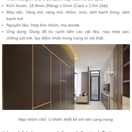
Kích thước: 18.8mm (Rộng) x 5mm (Cao) x 2,5m (dài)
Màu sắc: Vàng mờ, vàng mờ, nhôm, inox, sâm banh bóng, sâm
banh mờ
Nguyên liệu: Hợp kim nhôm, mạ anode
Ứng dụng: Dùng để bo cạnh viền các vật liệu, nẹp mép sàn,
chống sứt mẻ, tạo điểm nhấn trong trang trí nội thất.
Nẹp nhôm chữ U khiến thiết kế trở nên sang trọng.