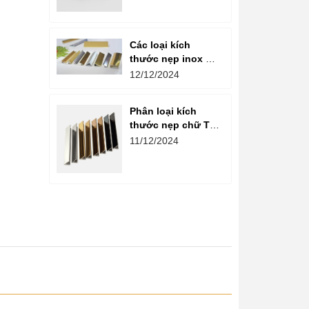
Các loại kích
thước nẹp inox mạ
vàng phổ biến trên
12/12/2024
thị trường
Phân loại kích
thước nẹp chữ T
phổ biến trên thị
11/12/2024
trường