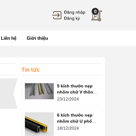
0
Đăng nhập
Đăng ký
Liên hệ
Giới thiệu
Tin tức
5 kích thước nẹp
nhôm chữ V thông
dụng hiện nay
23/12/2024
6 kích thước nẹp
nhôm chữ U phổ
biến
18/12/2024